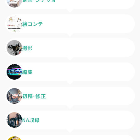
絵コンテ
撮影
編集
初稿･修正
NA収録