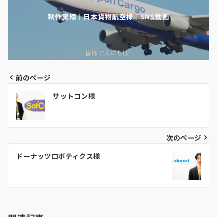
制作実績｜日本貨物航空様｜SNS動画
前のページ
投
サットコン様
稿
ナ
ビ
次のページ
ゲ
ドーナッツロボティクス様
ー
シ
ョ