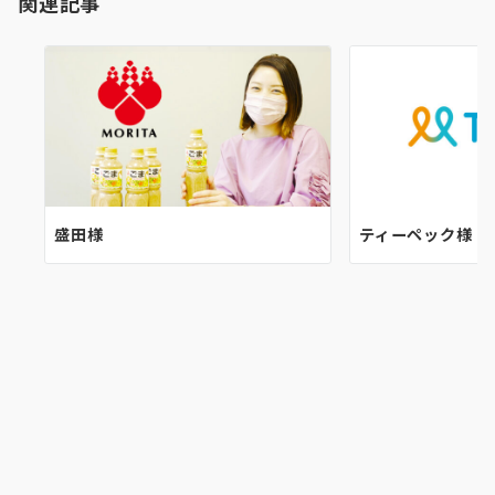
関連記事
ン
盛田様
ティーペック様