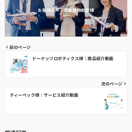
お客様の声｜日本貨物航空様
前のページ
投
ドーナッツロボティクス様｜商品紹介動画
稿
ナ
ビ
次のページ
ゲ
ティーペック様｜サービス紹介動画
ー
シ
ョ