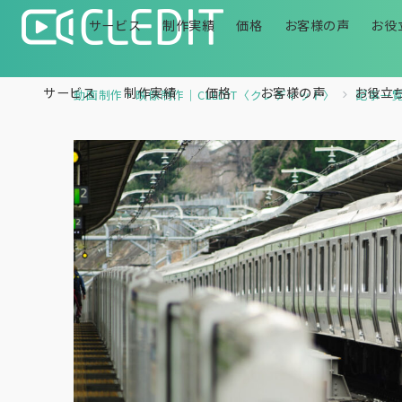
サービス
制作実績
価格
お客様の声
お役
サービス
制作実績
価格
お客様の声
お役立
動画制作・映像制作｜CLEDIT〈クレディット〉
記事一