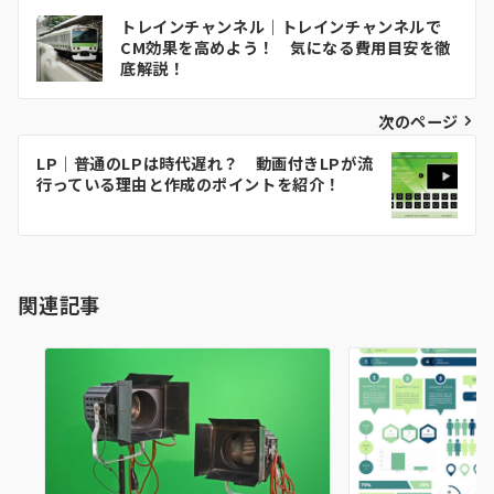
投
トレインチャンネル｜トレインチャンネルで
稿
CM効果を高めよう！ 気になる費用目安を徹
底解説！
ナ
ビ
次のページ
ゲ
LP｜普通のLPは時代遅れ？ 動画付きLPが流
行っている理由と作成のポイントを紹介！
ー
シ
ョ
関連記事
ン