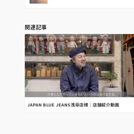
ナ
ビ
ゲ
関連記事
ー
シ
ョ
ン
JAPAN BLUE JEANS浅草店様｜店舗紹介動画