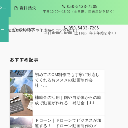
050-5433-7205
ター
資料請求
平日10:00～18:00（土日祝、年末年始を除く）
050-5433-7205
ター
資料請求
パー広告のメリットや作成時のコツを紹介！
平日10:00～18:00（土日祝、年末年始を除く）
おすすめ記事
初めてのCM制作でも丁寧に対応し
てくれるおススメの動画制作会
社・...
補助金の活用｜国や自治体からの助
成で動画が作れる！補助金【J-L...
ドローン｜ドローンでビジネスが加
速する！ ドローン動画制作のメ