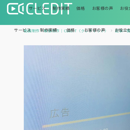
サービス
制作実績
価格
お客様の声
お役
サービス
制作実績
価格
お客様の声
お役立
動画制作・映像制作｜CLEDIT〈クレディット〉
記事一